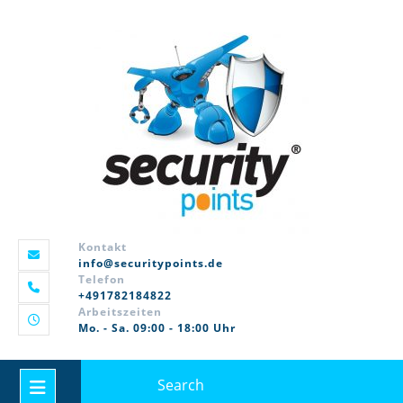
Skip
to
content
Kontakt
info@securitypoints.de
Telefon
+491782184822
Arbeitszeiten
Mo. - Sa. 09:00 - 18:00 Uhr
Search
Open
for: