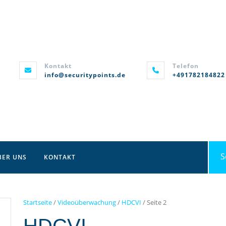
Kontakt
Telefon
info@securitypoints.de
+491782184822
Sea
BER UNS
KONTAKT
for:
Startseite
/
Videoüberwachung
/
HDCVI
/ Seite 2