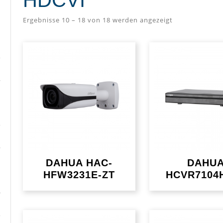
HDCVI
Ergebnisse 10 – 18 von 18 werden angezeigt
DAHUA HAC-
DAHU
HFW3231E-ZT
HCVR7104