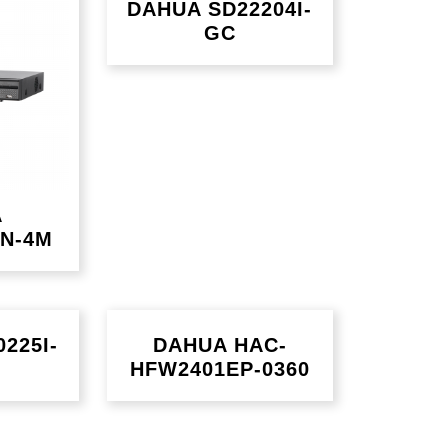
DAHUA SD22204I-
GC
A
N-4M
225I-
DAHUA HAC-
HFW2401EP-0360