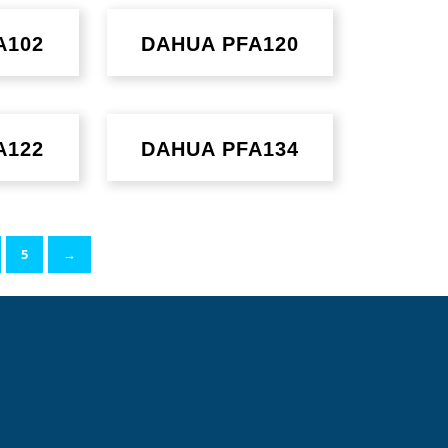
A102
DAHUA PFA120
A122
DAHUA PFA134
5
→