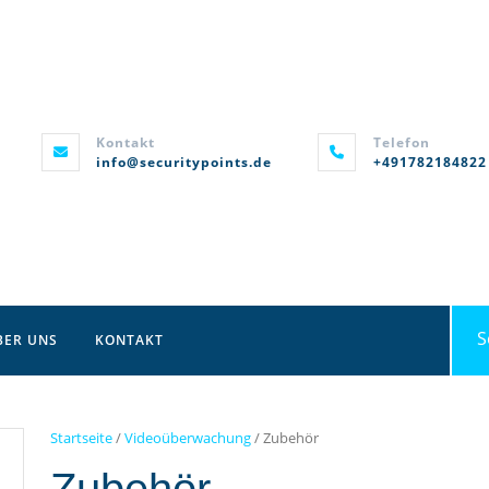
Kontakt
Telefon
info@securitypoints.de
+491782184822
Sea
BER UNS
KONTAKT
for:
Startseite
/
Videoüberwachung
/ Zubehör