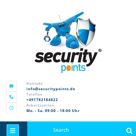
Skip
to
content
Kontakt
info@securitypoints.de
Telefon
+491782184822
Arbeitszeiten
Mo. - Sa. 09:00 - 18:00 Uhr
Search
Open
for: