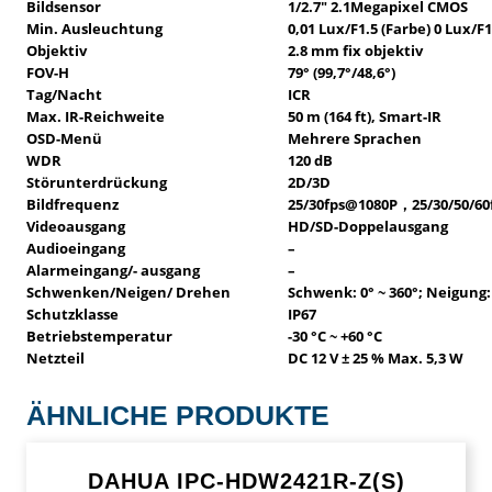
Bildsensor
1/2.7″ 2.1Megapixel CMOS
Min. Ausleuchtung
0,01 Lux/F1.5 (Farbe) 0 Lux/F1.
Objektiv
2.8 mm fix objektiv
FOV-H
79° (99,7°/48,6°)
Tag/Nacht
ICR
Max. IR-Reichweite
50 m (164 ft), Smart-IR
OSD-Menü
Mehrere Sprachen
WDR
120 dB
Störunterdrückung
2D/3D
Bildfrequenz
25/30fps@1080P，25/30/50/60
Videoausgang
HD/SD-Doppelausgang
Audioeingang
–
Alarmeingang/- ausgang
–
Schwenken/Neigen/ Drehen
Schwenk: 0° ~ 360°; Neigung: 
Schutzklasse
IP67
Betriebstemperatur
-30 °C ~ +60 °C
Netzteil
DC 12 V ± 25 % Max. 5,3 W
ÄHNLICHE PRODUKTE
DAHUA IPC-HDW2421R-Z(S)