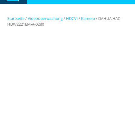
Button
Startseite
/
Videoüberwachung
/
HDCVI
/
Kamera
/ DAHUA HAC-
HDW2221EM-A-0280