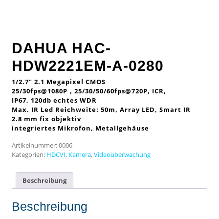
DAHUA HAC-
HDW2221EM-A-0280
1/2.7″ 2.1 Megapixel CMOS
25/30fps@1080P，25/30/50/60fps@720P, ICR,
IP67, 120db echtes WDR
Max. IR Led Reichweite: 50m, Array LED, Smart IR
2.8 mm fix objektiv
integriertes Mikrofon,
Metallgehäuse
Artikelnummer:
0006
Kategorien:
HDCVI
,
Kamera
,
Videoüberwachung
Beschreibung
Beschreibung