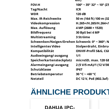
ein)
FOV-H
100° ~ 35° 32° ~ 10° (Z
Tag/Nacht
ICR
WDR
120 dB
Max. IR-Reichweite
50 m (164 ft) 100 m (32
Videokompression
H.265+/H.265/H.264+/
Max. Auflösung
4 MP (2688 × 1520)
Bildfrequenz
30 BpS bei 4 MP
Multistreaming
3 Ströme
Schwenken/Neigen/Drehen
Schwenk: 0° ~ 360°; N
Intelligentes Video
Stolperdraht, Einbr
Kompatibilität
ONVIF-Profil S&G, CGI
Audioeingang/-ausgang
1/1
Speicherkartensteckplatz
microSD, max. 128 G
Alarmeingang/-ausgang
2 (5 V/5 mA)/1 (12 V/3
Schutzklasse
IP67
Betriebstemperatur
30 °C ~ +60 °C
Netzteil
DC 12 V, PoE (802.3af)
ÄHNLICHE PRODUK
DAHUA IPC-