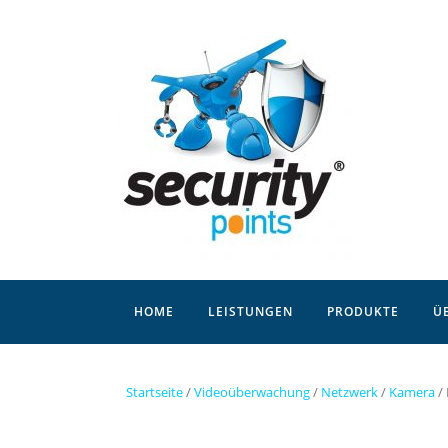
Skip
to
content
HOME
LEISTUNGEN
PRODUKTE
Ü
Startseite
/
Videoüberwachung
/
Netzwerk
/
Kamera
/