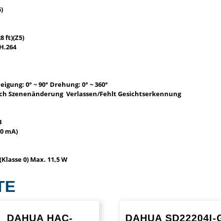
5)
8 ft)(Z5)
H.264
eigung: 0° ~ 90° Drehung: 0° ~ 360°
uch Szenenänderung Verlassen/Fehlt Gesichtserkennung
B
00 mA)
 (Klasse 0) Max. 11,5 W
TE
DAHUA HAC-
DAHUA SD22204I-