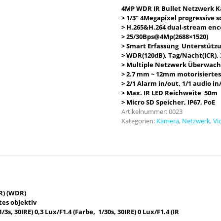
4MP WDR IR Bullet Netzwerk 
> 1/3” 4Megapixel progressive 
> H.265&H.264 dual-stream enc
> 25/30Bps@4Mp(2688×1520)
> Smart Erfassung Unterstütz
> WDR(120dB), Tag/Nacht(ICR),
> Multiple Netzwerk Überwach
> 2.7 mm ~ 12mm motorisiertes
> 2/1 Alarm in/out, 1/1 audio in
> Max. IR LED Reichweite 50m
> Micro SD Speicher, IP67, PoE
Artikelnummer:
0023
Kategorien:
Kamera
,
Netzwerk
,
Vi
R) (WDR)
es objektiv
/3s, 30IRE) 0,3 Lux/F1.4 (Farbe, 1/30s, 30IRE) 0 Lux/F1.4 (IR