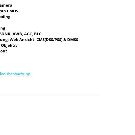
Kamera
scan CMOS
oding
ung
 3DNR, AWB, AGC, BLC
ung: Web Ansicht, CMS(DSS/PSS) & DMSS
 Objektiv
/out
deoüberwachung