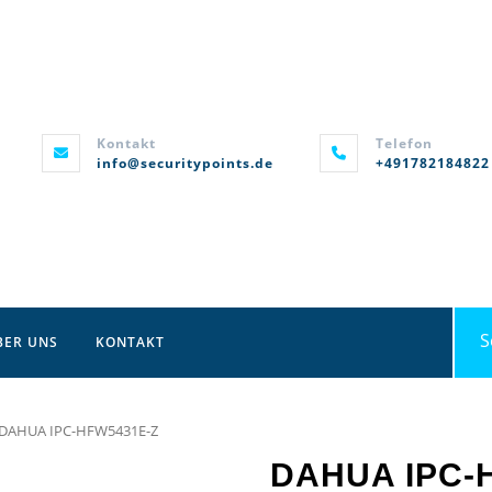
Kontakt
Telefon
info@securitypoints.de
+491782184822
Sea
BER UNS
KONTAKT
for:
 DAHUA IPC-HFW5431E-Z
DAHUA IPC-