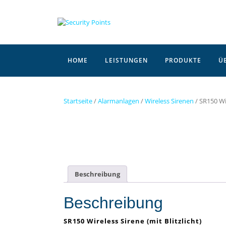
Skip
to
content
HOME
LEISTUNGEN
PRODUKTE
Ü
Startseite
/
Alarmanlagen
/
Wireless Sirenen
/ SR150 Wi
Beschreibung
Beschreibung
SR150
Wireless Sirene (mit Blitzlicht)