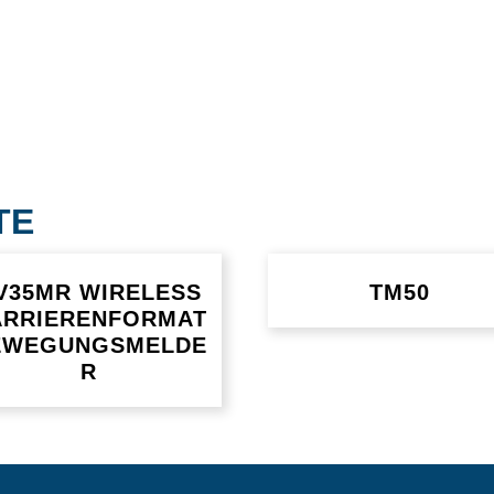
TE
V35MR WIRELESS
TM50
ARRIERENFORMAT
EWEGUNGSMELDE
R