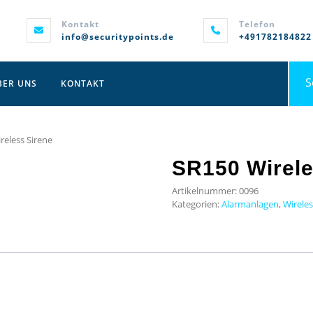
Kontakt
Telefon
info@securitypoints.de
+491782184822
Sea
BER UNS
KONTAKT
for:
reless Sirene
SR150 Wirele
Artikelnummer:
0096
Kategorien:
Alarmanlagen
,
Wireles