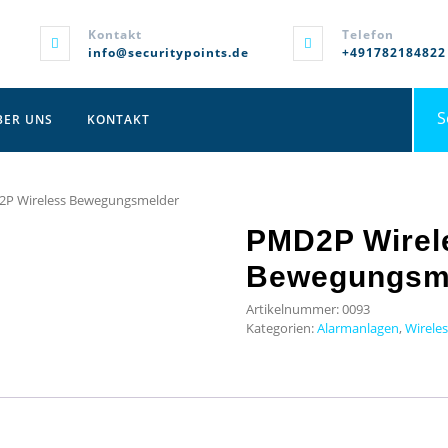
Kontakt
Telefon
info@securitypoints.de
+491782184822
Sea
BER UNS
KONTAKT
for:
2P Wireless Bewegungsmelder
PMD2P Wirel
Bewegungsm
Artikelnummer:
0093
Kategorien:
Alarmanlagen
,
Wirele