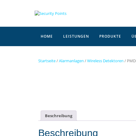
Skip
to
content
HOME
LEISTUNGEN
PRODUKTE
Ü
Startseite
/
Alarmanlagen
/
Wireless Detektoren
/ PMD
Beschreibung
Beschreibung