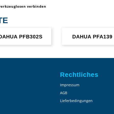
werkzeuglosen verbinden
TE
DAHUA PFB302S
DAHUA PFA139
Rechtliches
Impressum
AGB
Lieferbedingungen