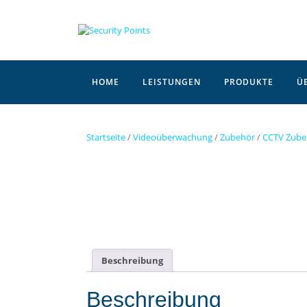
Skip
to
content
HOME
LEISTUNGEN
PRODUKTE
Ü
Startseite
/
Videoüberwachung
/
Zubehör
/
CCTV Zube
Beschreibung
Beschreibung