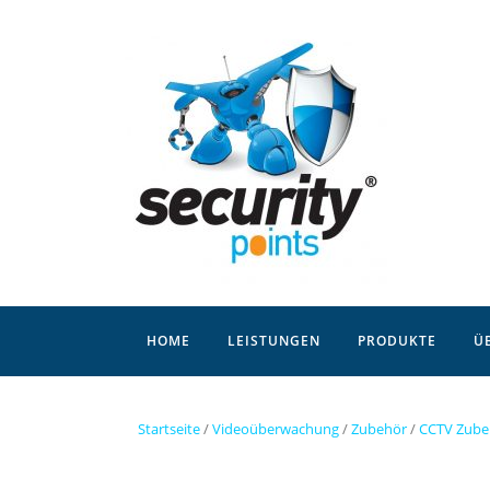
Skip
to
content
HOME
LEISTUNGEN
PRODUKTE
Ü
Startseite
/
Videoüberwachung
/
Zubehör
/
CCTV Zube