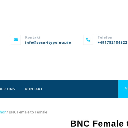
Kontakt
Telefon
info@securitypoints.de
+491782184822
Sea
BER UNS
KONTAKT
for:
hör
/ BNC Female to Female
BNC Female 