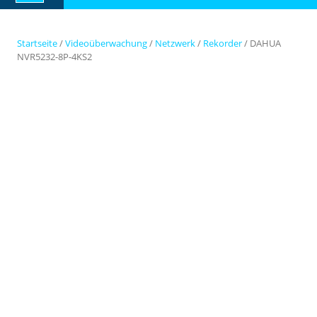
Button
Startseite
/
Videoüberwachung
/
Netzwerk
/
Rekorder
/ DAHUA
NVR5232-8P-4KS2