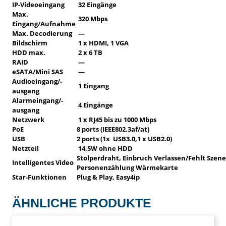
IP-Videoeingang
32 Eingänge
Max.
320 Mbps
Eingang/Aufnahme
Max. Decodierung
—
Bildschirm
1 x HDMI, 1 VGA
HDD max.
2 x 6 TB
RAID
—
eSATA/Mini SAS
—
Audioeingang/-
1 Eingang
ausgang
Alarmeingang/-
4 Eingänge
ausgang
Netzwerk
1 x RJ45 bis zu 1000 Mbps
PoE
8 ports (IEEE802.3af/at)
USB
2 ports (1x USB3.0,1 x USB2.0)
Netzteil
14,5W ohne HDD
Stolperdraht, Einbruch Verlassen/Fehlt Sze
Intelligentes Video
Personenzählung Wärmekarte
Star-Funktionen
Plug & Play, Easy4ip
ÄHNLICHE PRODUKTE