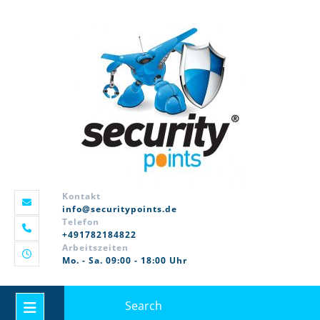
Skip
to
content
Kontakt
info@securitypoints.de
Telefon
+491782184822
Arbeitszeiten
Mo. - Sa. 09:00 - 18:00 Uhr
Search
Open
for: