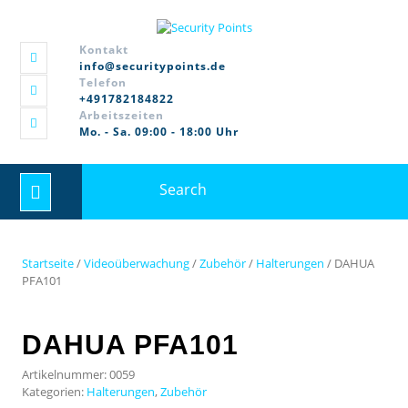
Skip
to
content
Kontakt
info@securitypoints.de
Telefon
+491782184822
Arbeitszeiten
Mo. - Sa. 09:00 - 18:00 Uhr
Search
Open
for:
Button
Startseite
/
Videoüberwachung
/
Zubehör
/
Halterungen
/ DAHUA
PFA101
DAHUA PFA101
Artikelnummer:
0059
Kategorien:
Halterungen
,
Zubehör